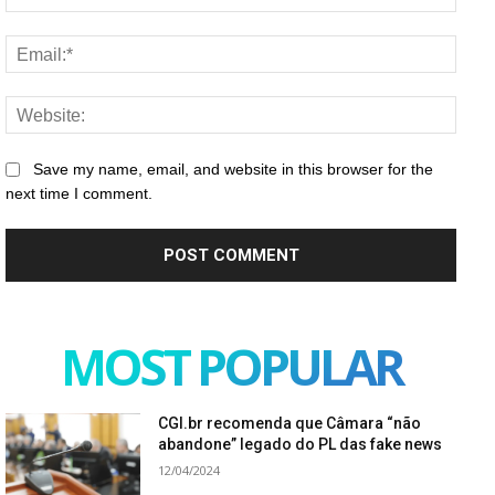
Email
Websi
Save my name, email, and website in this browser for the
next time I comment.
MOST POPULAR
CGI.br recomenda que Câmara “não
abandone” legado do PL das fake news
12/04/2024