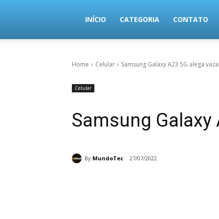
MundoTec
INÍCIO
CATEGORIA
CONTATO
Home
Celular
Samsung Galaxy A23 5G alega vaz
Celular
Samsung Galaxy 
By
MundoTec
27/07/2022
Share