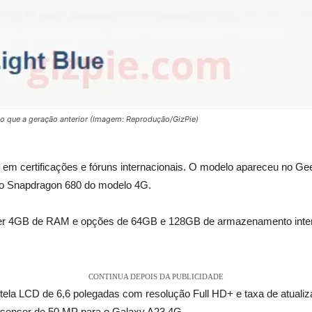
o que a geração anterior (Imagem: Reprodução/GizPie)
o em certificações e fóruns internacionais. O modelo apareceu no 
o Snapdragon 680 do modelo 4G.
e ter 4GB de RAM e opções de 64GB e 128GB de armazenamento inte
CONTINUA DEPOIS DA PUBLICIDADE
a tela LCD de 6,6 polegadas com resolução Full HD+ e taxa de atuali
m sensor de 50 MP para o Galaxy A23 4G.