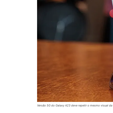
Versão 5G do Galaxy A23 deve repetir o mesmo visual da