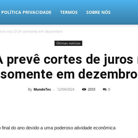
POLÍTICA PRIVACIDADE
TERMOS
SOBRE NÓS
 juros nos EUA somente em dezembro
Últimas notícias
A prevê cortes de juros
somente em dezembro
By
MundoTec
-
12/04/2024
2033
0
 o final do ano devido a uma poderoso atividade econômica