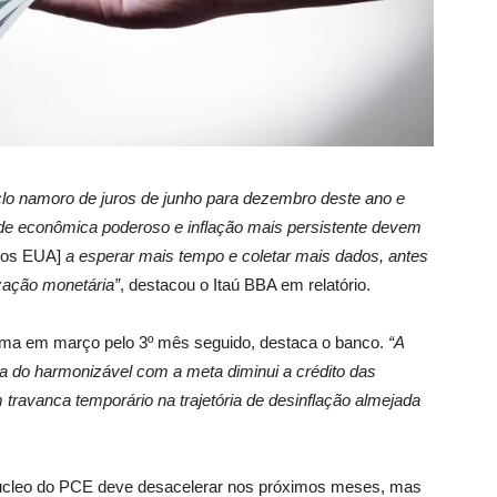
clo namoro de juros de junho para dezembro deste ano e
de econômica poderoso e inflação mais persistente devem
 dos EUA]
a esperar mais tempo e coletar mais dados, antes
lização monetária”
, destacou o Itaú BBA em relatório.
cima em março pelo 3º mês seguido, destaca o banco.
“A
ra do harmonizável com a meta diminui a crédito das
m travanca temporário na trajetória de desinflação almejada
úcleo do PCE
deve desacelerar nos próximos meses, mas