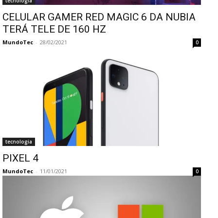
tecnologia
CELULAR GAMER RED MAGIC 6 DA NUBIA
TERÁ TELE DE 160 HZ
MundoTec
-
28/02/2021
0
tecnologia
PIXEL 4
MundoTec
-
11/01/2021
0