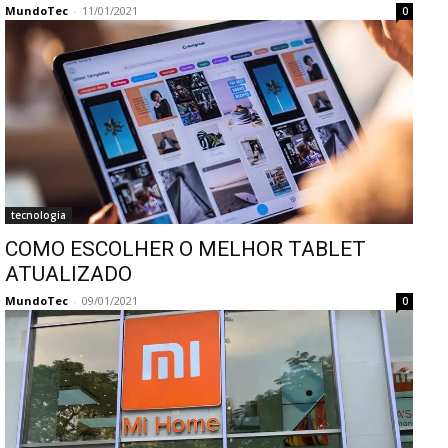
MundoTec
-
11/01/2021
0
tecnologia
COMO ESCOLHER O MELHOR TABLET
ATUALIZADO
MundoTec
-
09/01/2021
0