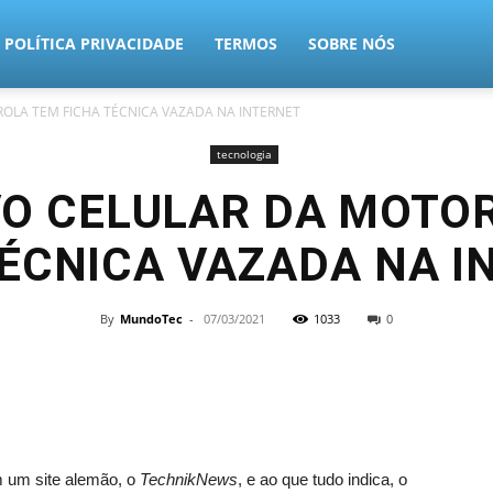
POLÍTICA PRIVACIDADE
TERMOS
SOBRE NÓS
OLA TEM FICHA TÉCNICA VAZADA NA INTERNET
tecnologia
VO CELULAR DA MOTO
TÉCNICA VAZADA NA I
By
MundoTec
-
07/03/2021
1033
0
m um site alemão, o
TechnikNews
, e ao que tudo indica, o