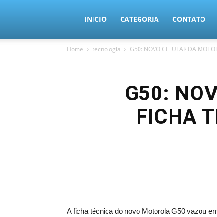
MundoTec
INÍCIO
CATEGORIA
CONTATO
Home
tecnologia
G50: NOVO CELULAR DA MOTOR
G50: NO
FICHA 
A ficha técnica do novo Motorola G50 vazou e