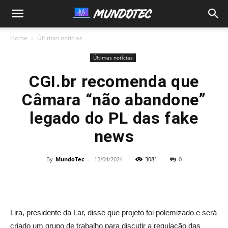
MundoTec
Home
Últimas notícias
Últimas notícias
CGI.br recomenda que
Câmara “não abandone”
legado do PL das fake
news
By
MundoTec
-
12/04/2024
3081
0
Lira, presidente da Lar, disse que projeto foi polemizado e será
criado um grupo de trabalho para discutir a regulação das