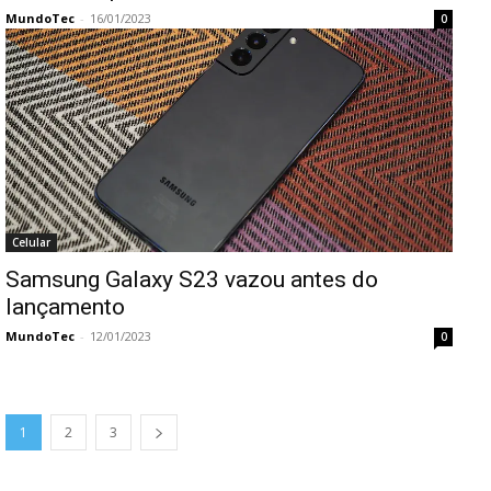
MundoTec
-
16/01/2023
0
Celular
Samsung Galaxy S23 vazou antes do
lançamento
MundoTec
-
12/01/2023
0
1
2
3