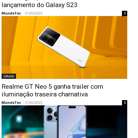
lançamento do Galaxy S23
MundoTec
-
01/02/2023
0
Celular
Realme GT Neo 5 ganha trailer com
iluminação traseira chamativa
MundoTec
-
01/02/2023
0