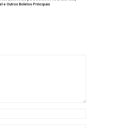
el e Outros Boletos Principais
Name:*
Email:*