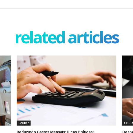
related articles
Celular
Celul
Reduzindo Gastos Mensais: Dicas Práticas!
Despe