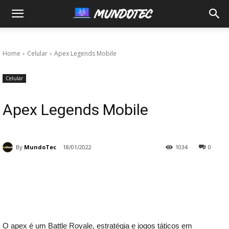
MundoTec
Home
Celular
Apex Legends Mobile
Celular
Apex Legends Mobile
By
MundoTec
18/01/2022
1034
0
O apex é um Battle Royale, estratégia e jogos táticos em