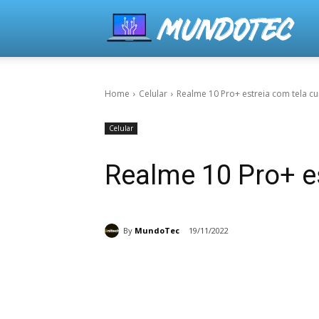
Home
Celular
Realme 10 Pro+ estreia com tela cu
Celular
Realme 10 Pro+ es
By
MundoTec
19/11/2022
Share