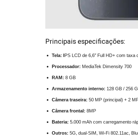
Principais especificações:
Tela: I
PS LCD de 6,6″ Full HD+ com taxa d
Processador:
MediaTek Dimensity 700
RAM:
8 GB
Armazenamento interno:
128 GB / 256 
Câmera traseira:
50 MP (principal) + 2 M
Câmera frontal:
8MP
Bateria:
5.000 mAh com carregamento ráp
Outros:
5G, dual-SIM, Wi-Fi 802.11ac, Bluet