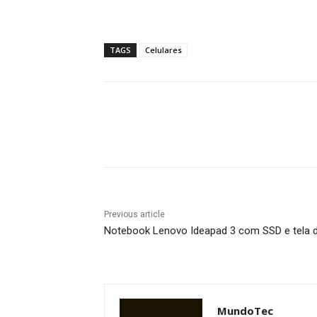
TAGS
Celulares
Share
Previous article
Notebook Lenovo Ideapad 3 com SSD e tela d
MundoTec