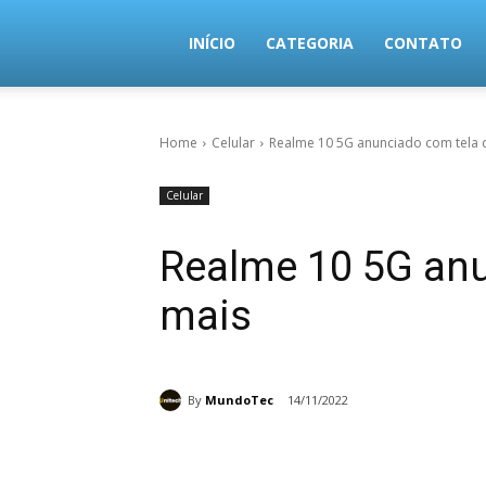
MundoTec
INÍCIO
CATEGORIA
CONTATO
Home
Celular
Realme 10 5G anunciado com tela de
Celular
Realme 10 5G anu
mais
By
MundoTec
14/11/2022
Share