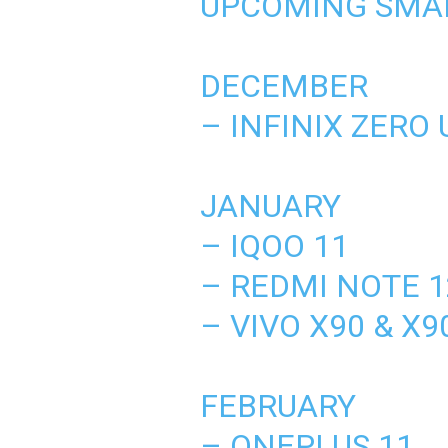
UPCOMING SMA
DECEMBER
– INFINIX ZERO
JANUARY
– IQOO 11
– REDMI NOTE 1
– VIVO X90 & X9
FEBRUARY
– ONEPLUS 11