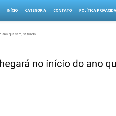
MundoTec
INÍCIO
CATEGORIA
CONTATO
POLÍTICA PRIVACID
do ano que vem, segundo...
chegará no início do ano q