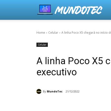
Home
Celular
A linha Poco X5 chegará no início 
Celular
A linha Poco X5 
executivo
By
MundoTec
21/12/2022
Share