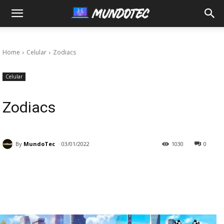
MundoTec
Home
Celular
Zodiacs
Celular
Zodiacs
By
MundoTec
03/01/2022
1030
0