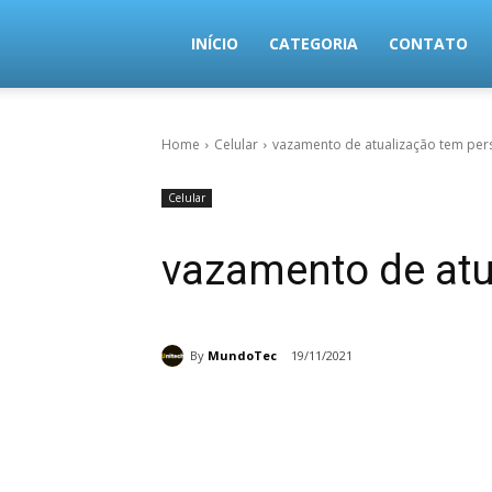
MundoTec
INÍCIO
CATEGORIA
CONTATO
Home
Celular
vazamento de atualização tem pe
Celular
vazamento de atu
By
MundoTec
19/11/2021
Share