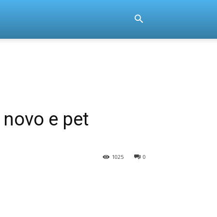
novo e pet
1025
0