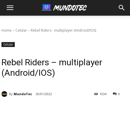
MundoTec
Home
Celular
Rebel Riders - multiplayer (Android/IOS)
Celular
Rebel Riders – multiplayer
(Android/IOS)
By
MundoTec
30/01/2022
1034
0