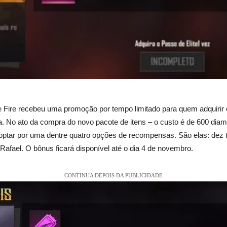
ree Fire recebeu uma promoção por tempo limitado para quem adquirir 
ra. No ato da compra do novo pacote de itens – o custo é de 600 di
optar por uma dentre quatro opções de recompensas. São elas: dez 
afael. O bônus ficará disponível até o dia 4 de novembro.
CONTINUA DEPOIS DA PUBLICIDADE