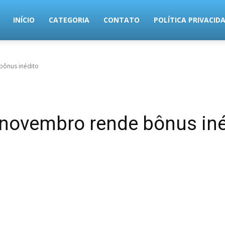
MundoTec
INÍCIO
CATEGORIA
CONTATO
POLÍTICA PRIVACID
bônus inédito
e novembro rende bônus iné