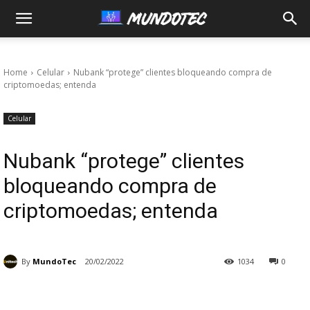
MundoTec
Home
Celular
Nubank “protege” clientes bloqueando compra de
criptomoedas; entenda
Celular
Nubank “protege” clientes
bloqueando compra de
criptomoedas; entenda
By
MundoTec
20/02/2022
1034
0