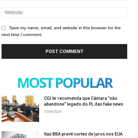
Websi
Save my name, email, and website in this browser for the
next time I comment.
MOST POPULAR
CGI.br recomenda que Câmara “não
abandone” legado do PL das fake news
12/04/2024
Itaú BBA prevê cortes de juros nos EUA