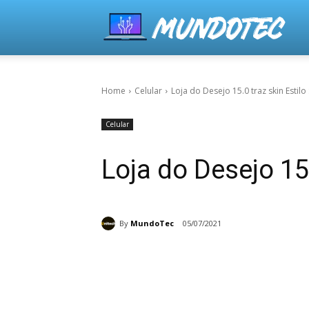
Home
Celular
Loja do Desejo 15.0 traz skin Estil
Celular
Loja do Desejo 15
By
MundoTec
05/07/2021
Share