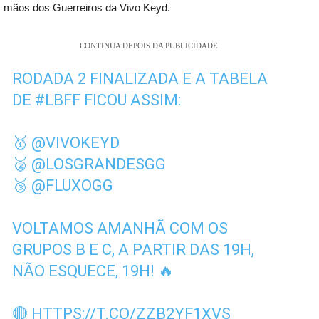
mãos dos Guerreiros da Vivo Keyd.
CONTINUA DEPOIS DA PUBLICIDADE
RODADA 2 FINALIZADA E A TABELA
DE
#LBFF
FICOU ASSIM:
🥇
@VIVOKEYD
🥈
@LOSGRANDESGG
🥉
@FLUXOGG
VOLTAMOS AMANHÃ COM OS
GRUPOS B E C, A PARTIR DAS 19H,
NÃO ESQUECE, 19H! 🔥
🔴
HTTPS://T.CO/ZZB2YF1XVS