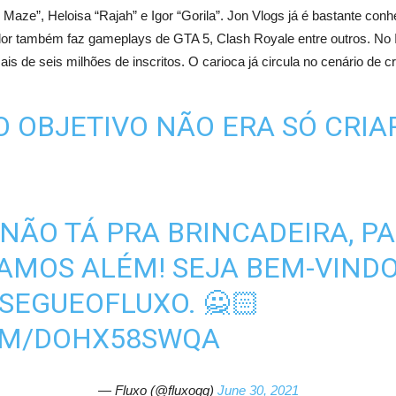
 Maze”, Heloisa “Rajah” e Igor “Gorila”. Jon Vlogs já é bastante conh
dor também faz gameplays de GTA 5, Clash Royale entre outros. No 
s de seis milhões de inscritos. O carioca já circula no cenário de 
 O OBJETIVO NÃO ERA SÓ CRIA
 NÃO TÁ PRA BRINCADEIRA, P
AMOS ALÉM! SEJA BEM-VINDO
SEGUEOFLUXO
. 🙅🏻
OM/DOHX58SWQA
— Fluxo (@fluxogg)
June 30, 2021