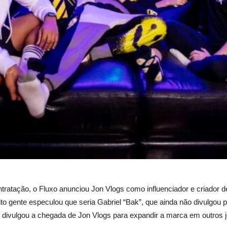
ratação, o Fluxo anunciou Jon Vlogs como influenciador e criador 
ito gente especulou que seria Gabriel “Bak”, que ainda não divulgou po
, divulgou a chegada de Jon Vlogs para expandir a marca em outros 