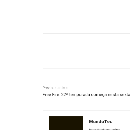
Share
Previous article
Free Fire: 22ª temporada começa nesta sext
MundoTec
https://tecjogos.online