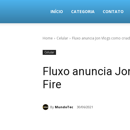
MundoTec
INÍCIO
CATEGORIA
CONTATO
Home
Celular
Fluxo anuncia Jon Vlogs como criad
Celular
Fluxo anuncia Jo
Fire
By
MundoTec
30/06/2021
Share