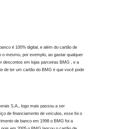
anco é 100% digital, e além do cartão de
do o mesmo, por exemplo, ao gastar qualquer
ter descontos em lojas parceiras BMG , e a
ante de ter um cartão do BMG é que você pode
rais S.A., logo mais passou a ser
 de financiamento de veículos, esse foi o
lvimento de banco em 1998 o BMG foi a
o, pois em 2005 o BMG lançou o cartão de