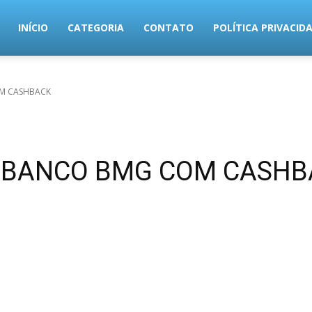
MundoTec
INÍCIO
CATEGORIA
CONTATO
POLÍTICA PRIVACID
OM CASHBACK
ito BANCO BMG COM CASH