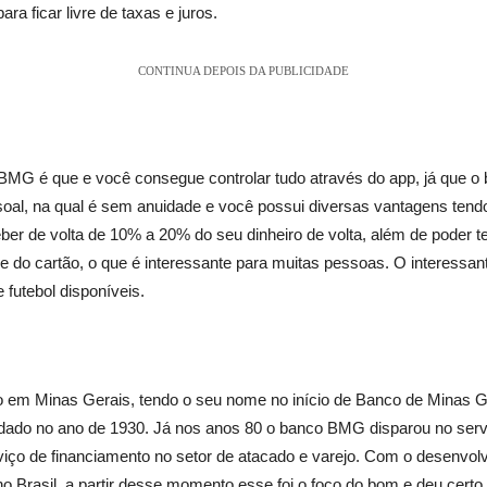
a ficar livre de taxas e juros.
CONTINUA DEPOIS DA PUBLICIDADE
BMG é que e você consegue controlar tudo através do app, já que o b
ssoal, na qual é sem anuidade e você possui diversas vantagens ten
ceber de volta de 10% a 20% do seu dinheiro de volta, além de poder 
de do cartão, o que é interessante para muitas pessoas. O interess
 futebol disponíveis.
em Minas Gerais, tendo o seu nome no início de Banco de Minas Ge
o no ano de 1930. Já nos anos 80 o banco BMG disparou no serviço
rviço de financiamento no setor de atacado e varejo. Com o desenvo
no Brasil, a partir desse momento esse foi o foco do bom e deu cert