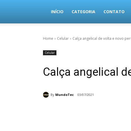
MundoTec
INÍCIO
CATEGORIA
CONTATO
Home
Celular
Calça angelical de volta e novo p
Celular
Calça angelical 
By
MundoTec
03/07/2021
Share