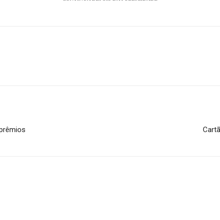
 prêmios
Cartã