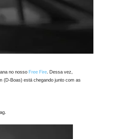
emana no nosso
Free Fire
. Dessa vez,
em (D-Boas) está chegando junto com as
ag.