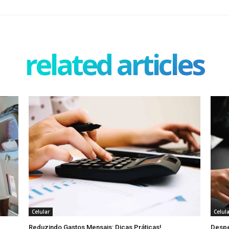
related articles
Celular
Celul
Reduzindo Gastos Mensais: Dicas Práticas!
Despe