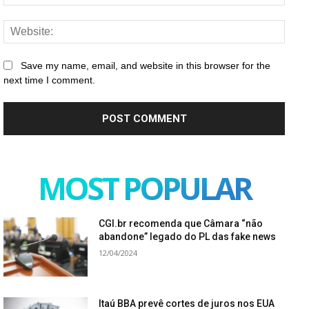
Websi
Save my name, email, and website in this browser for the
next time I comment.
MOST POPULAR
CGI.br recomenda que Câmara “não
abandone” legado do PL das fake news
12/04/2024
Itaú BBA prevê cortes de juros nos EUA