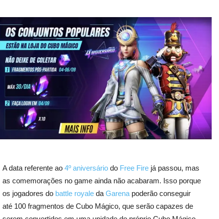
A data referente ao
4º aniversário
do
Free Fire
já passou, mas
as comemorações no game ainda não acabaram. Isso porque
os jogadores do
battle royale
da
Garena
poderão conseguir
até 100 fragmentos de Cubo Mágico, que serão capazes de
serem convertidos em uma unidade do próprio Cubo Mágico,