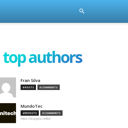
top authors
Fran Silva
0 POSTS
0 COMMENTS
MundoTec
473 POSTS
0 COMMENTS
https://tecjogos.online