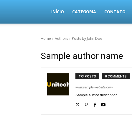
MundoTec
INÍCIO
CATEGORIA
CONTATO
Home
Authors
Posts by John Doe
Sample author name
473 POSTS
0 COMMENTS
www.sample-website.com
Sample author description