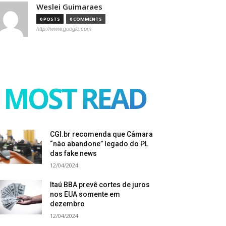
Weslei Guimaraes
0 POSTS
0 COMMENTS
http://www.google.com
MOST READ
CGI.br recomenda que Câmara
“não abandone” legado do PL
das fake news
12/04/2024
Itaú BBA prevê cortes de juros
nos EUA somente em
dezembro
12/04/2024