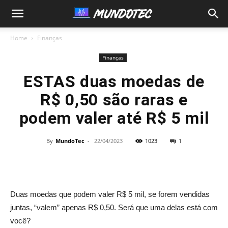
MundoTec
Home
Finanças
Finanças
ESTAS duas moedas de
R$ 0,50 são raras e
podem valer até R$ 5 mil
By
MundoTec
-
22/04/2023
1023
1
Duas moedas que podem valer R$ 5 mil, se forem vendidas
juntas, “valem” apenas R$ 0,50. Será que uma delas está com
você?