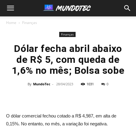
MundoTec
Home
Finanças
Finanças
Dólar fecha abril abaixo
de R$ 5, com queda de
1,6% no mês; Bolsa sobe
By
MundoTec
-
28/04/2023
1031
0
O dólar comercial fechou cotado a R$ 4,987, em alta de
0,15%. No entanto, no mês, a variação foi negativa.