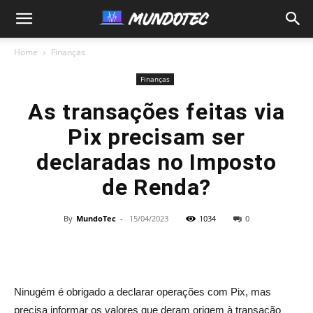
MundoTec
Home
Finanças
Finanças
As transações feitas via
Pix precisam ser
declaradas no Imposto
de Renda?
By
MundoTec
-
15/04/2023
1034
0
Ninugém é obrigado a declarar operações com Pix, mas
precisa informar os valores que deram origem à transação