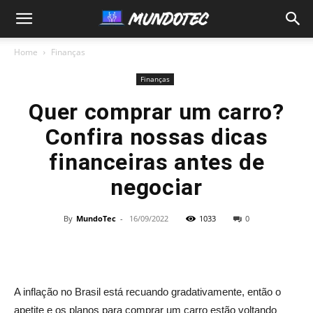
MundoTec
Home
Finanças
Finanças
Quer comprar um carro?
Confira nossas dicas
financeiras antes de
negociar
By
MundoTec
-
16/09/2022
1033
0
A inflação no Brasil está recuando gradativamente, então o
apetite e os planos para comprar um carro estão voltando