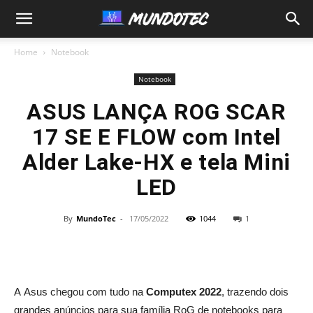
MundoTec
Home
Notebook
Notebook
ASUS LANÇA ROG SCAR
17 SE E FLOW com Intel
Alder Lake-HX e tela Mini
LED
By
MundoTec
-
17/05/2022
1044
1
A Asus chegou com tudo na
Computex 2022
, trazendo dois
grandes anúncios para sua família RoG de notebooks para