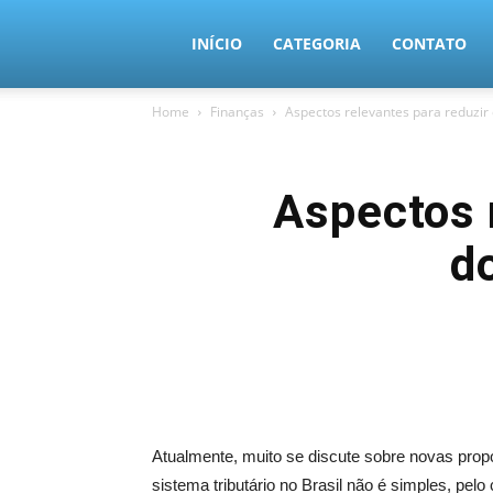
MundoTec
INÍCIO
CATEGORIA
CONTATO
Home
Finanças
Aspectos relevantes para reduzi
Aspectos 
d
Atualmente, muito se discute sobre novas propo
sistema tributário no Brasil não é simples, pe