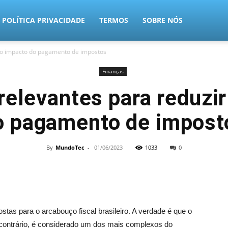
POLÍTICA PRIVACIDADE
TERMOS
SOBRE NÓS
r o impacto do pagamento de impostos
Finanças
relevantes para reduzir
o pagamento de impost
By
MundoTec
-
01/06/2023
1033
0
stas para o arcabouço fiscal brasileiro. A verdade é que o
lo contrário, é considerado um dos mais complexos do