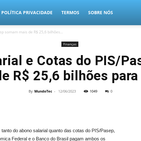
POLÍTICA PRIVACIDADE
TERMOS
SOBRE NÓS
ep somam mais de R$ 25,6 bilhões...
Finanças
arial e Cotas do PIS/P
e R$ 25,6 bilhões par
By
MundoTec
-
12/06/2023
1049
0
, tanto do abono salarial quanto das cotas do PIS/Pasep,
nômica Federal e o Banco do Brasil pagam ambos os