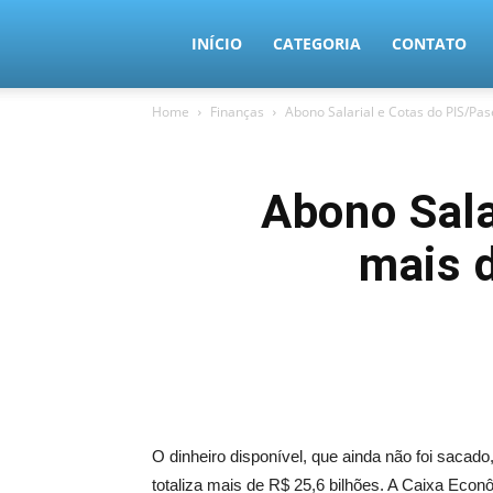
MundoTec
INÍCIO
CATEGORIA
CONTATO
Home
Finanças
Abono Salarial e Cotas do PIS/Pas
Abono Sal
mais d
O dinheiro disponível, que ainda não foi sacado
totaliza mais de R$ 25,6 bilhões. A Caixa Eco